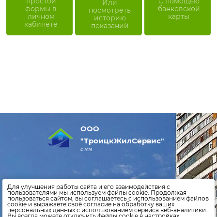
простой
С помощью
Или
формы в
банковской
посмотреть
личном
карты
историю
кабинете
показаний
ООО
"ТроицкЖилСервис"
© 2026
Оставить заявку
Для улучшения работы сайта и его взаимодействия с
пользователями мы используем файлы cookie. Продолжая
пользоваться сайтом, вы соглашаетесь с использованием файлов
Внести показания счетчиков
cookie и выражаете своё согласие на обработку ваших
персональных данных с использованием сервиса веб-аналитики.
Оплатить счета
Вы всегда можете отключить файлы cookie в настройках