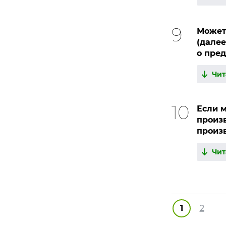
Может
(далее
о пре
Чит
Если м
произ
произв
Чит
1
2