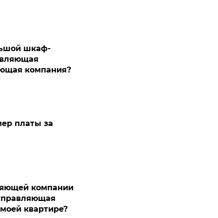
льшой шкаф-
равляющая
яющая компания?
мер платы за
вляющей компании
 управляющая
 моей квартире?