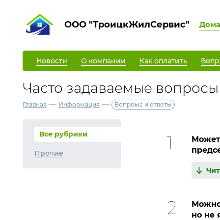
ООО "ТроицкЖилСервис"
Дом
Новости
О компании
Как оплатить
Вопр
Часто задаваемые вопросы
—
—
Главная
Информация
Вопроыс и ответы
Все рубрики
Может
предс
Прочие
Чит
Можно
но не