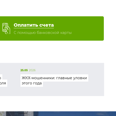
Оплатить счета
С помощью банковской карты
25.05
2026
ю
ЖКХ-мошенники: главные уловки
юля
этого года