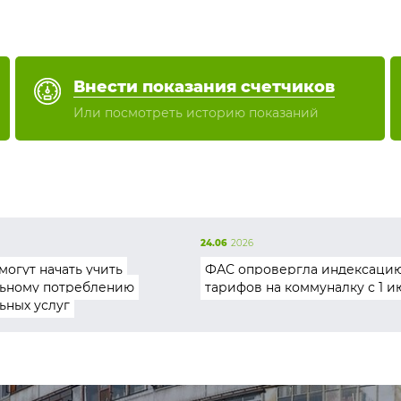
Внести показания счетчиков
Или посмотреть историю показаний
24.06
2026
могут начать учить
ФАС опровергла индексаци
ьному потреблению
тарифов на коммуналку с 1 и
ьных услуг