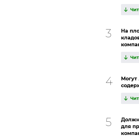
Чит
На пл
кладо
компа
Чит
Могут 
содерж
Чит
Должн
для п
компа