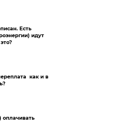
писан. Есть
троэнергии) идут
это?
ереплата как и в
ь?
 оплачивать