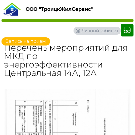
ООО "ТроицкЖилСервис"
Личный кабинет
Запись на прием
Перечень мероприятий для
МКД по
энергоэффективности
Центральная 14А, 12А