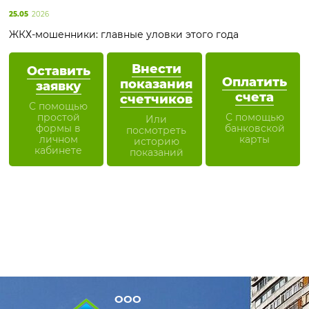
25.05
2026
ЖКХ-мошенники: главные уловки этого года
Внести
Оставить
Оплатить
показания
заявку
счета
счетчиков
С помощью
простой
С помощью
Или
формы в
банковской
посмотреть
личном
карты
историю
кабинете
показаний
ООО