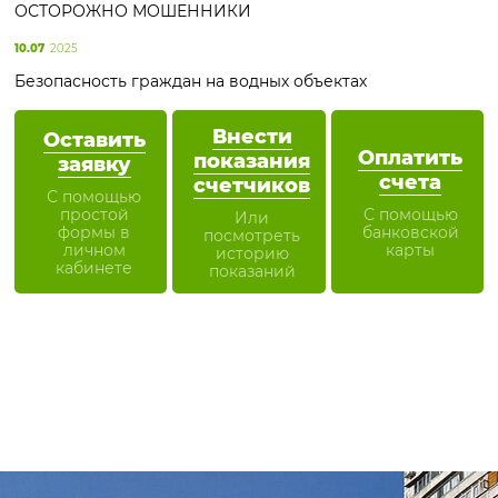
ОСТОРОЖНО МОШЕННИКИ
10.07
2025
Безопасность граждан на водных объектах
Внести
Оставить
Оплатить
показания
заявку
счета
счетчиков
С помощью
простой
С помощью
Или
формы в
банковской
посмотреть
личном
карты
историю
кабинете
показаний